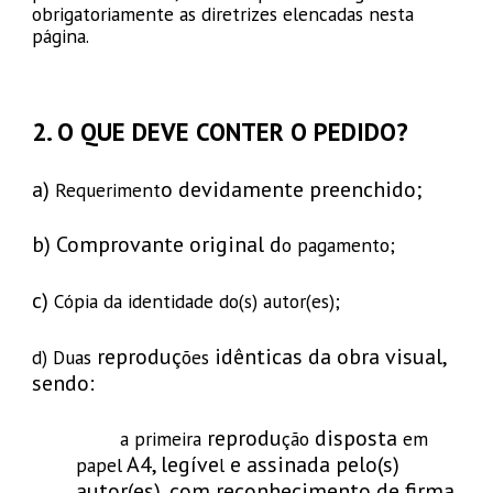
obrigatoriamente as diretrizes elencadas nesta
página.
2
. O QUE DEVE CONTER O
PEDIDO
?
a)
o
devidamente preenchido;
Requeriment
b) Comprovante original d
o pagamento;
c)
Cópia da identidade do(s) autor(es);
reproduç
idênticas da obra visual,
d) Duas
ões
sendo:
reprodu
disposta
a primeira
ção
em
A4, legíve
e assinada pelo(s)
papel
l
autor(es)
com reconhecimento de firma
,